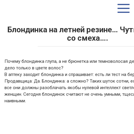
Перейти
ТУТ ИНТЕРЕСНО
к
контенту
Блондинка на летней резине… Чут
со смеха….
Почему блондинка глупа, а не брюнетка или темноволосая д
дело только в цвете волос?
В аптеку заходит блондинка и спрашивает: есть ли тест на б
Продавщица: Да. Блондинка: а сложно? Таких шуток сотни, е
все они должны разоблачать якобы нулевой интеллект свет
женщин. Сегодня блондинок считают не очень умными, тщес
наивными.