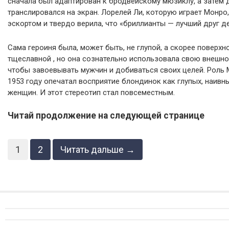
сначала был адаптирован к бродвейскому мюзиклу, а затем
транслировался на экран. Лорелей Ли, которую играет Монр
эскортом и твердо верила, что «бриллианты — лучший друг д
Сама героиня была, может быть, не глупой, а скорее поверхн
тщеславной , но она сознательно использовала свою внешно
чтобы завоевывать мужчин и добиваться своих целей. Роль
1953 году опечатал восприятие блондинок как глупых, наивн
женщин. И этот стереотип стал повсеместным.
Читай продолжение на следующей странице
1
2
Читать дальше →