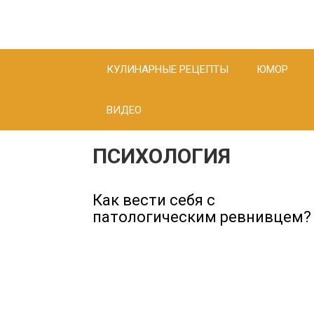
Перейти
ТУТ ИНТЕРЕСНО
к
контенту
КУЛИНАРНЫЕ РЕЦЕПТЫ
ЮМОР
ВИДЕО
ПСИХОЛОГИЯ
Как вести себя с
патологическим ревнивцем?