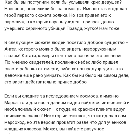
Как бы вы поступили, если бы услышали крик девушек?
Наверное, поспешили бы на помощь. Именно так и сделал
герой первого сюжета ролика. Но зов привел его к
зарослям, в которых парень увидел… призрак давно
умершего серийного убийцы! Правда, жутко! Нам тоже!
В следующем сюжете людей посетило доброе существо –
Ангел, которого можно было видеть невооруженным
глазом! Кстати, камеры отчетливо засняли его свечение.
По мнению свидетелей, посланник небес либо пришел
спасти ребенка от смерти, либо хотел предупредить, что
девочке еще рано умирать. Как бы ни было на самом деле,
его визит действительно принес добро.
Если вы следите за исследованием космоса, а именно
Марса, то и для вас в данном видео найдется интересный и
необъяснимый сюжет – откуда на красной планете вдруг
появились скалы? Некоторые считают, что их сделал сам
марсоход, но эта версия прокатит разве что для учеников
младших классов. Может, вы найдете разумное