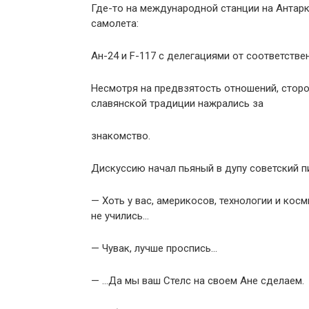
Где-то на международной станции на Антарк
самолета:
Ан-24 и F-117 с делегациями от соответств
Несмотря на предвзятость отношений, сторо
славянской традиции нажрались за
знакомство.
Дискуссию начал пьяный в дупу советский п
— Хоть у вас, америкосов, технологии и кос
не учились…
— Чувак, лучше проспись…
— …Да мы ваш Стелс на своем Ане сделаем.