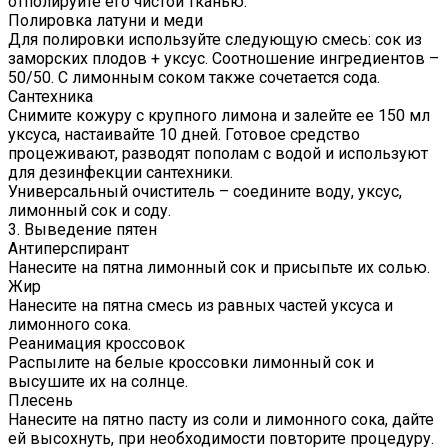
отполируйте его чистой тканью.
Полировка латуни и меди
Для полировки используйте следующую смесь: сок из
заморских плодов + уксус. Соотношение ингредиентов –
50/50. С лимонным соком также сочетается сода.
Сантехника
Снимите кожуру с крупного лимона и залейте ее 150 мл
уксуса, настаивайте 10 дней. Готовое средство
процеживают, разводят пополам с водой и используют
для дезинфекции сантехники.
Универсальный очиститель – соедините воду, уксус,
лимонный сок и соду.
3. Выведение пятен
Антиперспирант
Нанесите на пятна лимонный сок и присыпьте их солью.
Жир
Нанесите на пятна смесь из равных частей уксуса и
лимонного сока.
Реанимация кроссовок
Распылите на белые кроссовки лимонный сок и
высушите их на солнце.
Плесень
Нанесите на пятно пасту из соли и лимонного сока, дайте
ей высохнуть, при необходимости повторите процедуру.