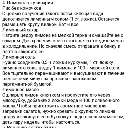
4. Помощь в кулинарии
Рис без комочков
С целью получения такого яства кипящая вода
дополняется лимонным соком (1 ст. ложка). Останется
размешать крупу вилкой. Вот и все.
Лимонный сахар
Натрите цедру лимона на мелкой терке и смешайте ее с
сахаром. Для хранения всего этого дела отведите место
в холодильнике. Но сначала смесь отправьте в банку и
плотно закройте ее.
Лимонная соль
Нужно соединить 0,5 ч. ложки куркумы, 1 ст. ложку
лимонного сока, цедру 1 лимона и 100 г морской соли.
Все тщательно перемешивают и высушивают в течение
шести-семи минут на противне, застланном
пергаментной бумагой.
Лимонное масло
Ошпарьте лимон кипятком и пропустите его через
мясорубку, добавьте 2 ложки меда и 100 г сливочного
масла. Чтобы приготовить ароматное масло для
заправки салатов, нужно срезать с крупного лимона
цедру и закинуть ее в бутылку с подсолнечным маслом,
дать пару недель, чтобы настояться.
5. Решение других задач