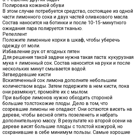
Полировка кожаной обуви
В этом случае потребуется средство, состоящее из одной
части лимонного сока и двух частей оливкового масла.
Состав наносится на ботинки и после 10-15-минутного
ожидания пара полируется тканью.
Репеллент
Положите лимонные корки в шкаф, чтобы уберечь
одежду от моли.
Избавление рук от ягодных пятен
Для решения такой задачи нужна такая паста: кукурузная
мука + лимонный сок. Состав наносится на руки и после
нескольких минут смывается водой.
Затвердевшие кисти
Вскипяченный сок лимона дополните небольшим
количеством воды. Затем подержите в нем кисти, пока
они размякнут, промойте их с мылом.
При выборе лимонов нужно обходить стороной
большие толстокожие плоды. Дело в том, что
созревшие лимоны не опадают. Они остаются висеть на
дереве, чтобы весной опять позеленеть и набрать
дополнительную массу. В результате ко второй осени на
дереве висят большие плоды с толстой кожурой, но
сохранившие в себе минимум пользы. Самые хорошие