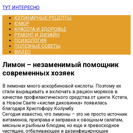
Перейти
ТУТ ИНТЕРЕСНО
к
КУЛИНАРНЫЕ РЕЦЕПТЫ
контенту
ЮМОР
КРАСОТА И ЗДОРОВЬЕ
РЕМОНТ И ДИЗАЙН
ПСИХОЛОГИЯ
ПОЛЕЗНЫЕ СОВЕТЫ
ВИДЕО
Лимон – незаменимый помощник
современных хозяек
В лимонах много аскорбиновой кислоты. Поэтому их
стали выращивать и включать в рацион моряков в
качестве профилактического средства от цинги. Кстати,
в Новом Свете «кислая диковинка» появилась
благодаря Христофору Колумбу.
Сегодня известно, что лимоны – это не просто источник
витаминов, приправа и заправка к овощным салатам,
мясным и рыбным блюдам, но еще и превосходное
чистящее, отбеливающее и дезинфицирующее