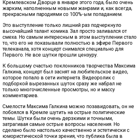
Кремлевском Дворце в январе этого года, было очень
жарким, наполненным новыми жанрами и, как всегда,
прекрасными пародиями со 100%-ым попаданием.
Это выступление только лишний раз подчеркнуло
высочайший талант комика. Зал просто заливался от
смеха. Но самым интересным в этом выступлении стало
то, что его не показывали полностью в эфире Первого
телеканала, хотя концерт снимался специально для
Первого. Не все шутки прошли цензуру.
К большому счастью поклонников творчества Максима
Галкина, концерт был заснят на любительское видео,
которое попало в сети интернета. Видеоролик с
подборкой вырезанных шуток сразу же набрал не
только многочисленные просмотры, но и массу
комментариев.
Смелости Максима Галкина можно позавидовать, он не
побоялся в Кремле шутить на острые политические
темы. Шутки были очень дерзкими и точными,
затрагивая самые острые вопросы населения. Но
сделано было настолько качественно и эстетически с
юмористической точки зрения, что публика была в